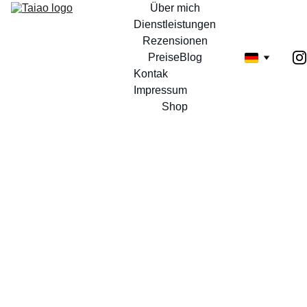
Über mich
Dienstleistungen
Rezensionen
Preise
Blog
Kontak 
Impressum
Shop
Felicia Thanheiser
9/5/2025
2 min lesen