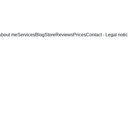
About me
Services
Blog
Store
Reviews
Prices
Contact - Legal noti
apokbaum/Ceiba Pentan